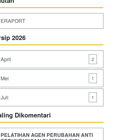
autan
ERAPORT
rsip 2026
April
2
Mei
1
Juli
1
aling Dikomentari
PELATIHAN AGEN PERUBAHAN ANTI