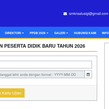
smknsatusigi@gmail.com
DIREKTORI
PPDB 2026
GALERI
HUBUNGI KAMI
INF
 PESERTA DIDIK BARU TAHUN 2026
 Kartu Ujian