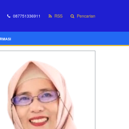
087751336911
RSS
Pencarian
ORMASI