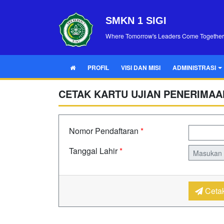
SMKN 1 SIGI
Where Tomorrow's Leaders Come Together
PROFIL
VISI DAN MISI
ADMINISTRASI
CETAK KARTU UJIAN PENERIMAAN
Nomor Pendaftaran
*
Tanggal Lahir
*
Cetak