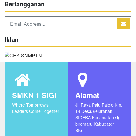
Berlangganan
Iklan
SMKN 1 SIGI
Alamat
Where Tomorrow's
Jl. Raya Palu Palolo Km.
Leaders Come Together
14 Desa/Kelurahan
SIDERA Kecamatan sigi
biromaru Kabupaten
SIGI