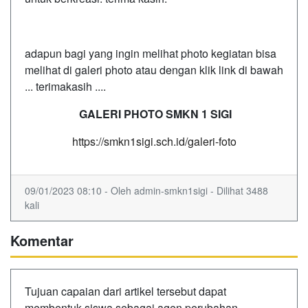
adapun bagi yang ingin melihat photo kegiatan bisa
melihat di galeri photo atau dengan klik link di bawah
... terimakasih ....
GALERI PHOTO SMKN 1 SIGI
https://smkn1sigi.sch.id/galeri-foto
09/01/2023 08:10 - Oleh admin-smkn1sigi - Dilihat 3488
kali
Komentar
Tujuan capaian dari artikel tersebut dapat
membentuk siswa sebagai agen perubahan