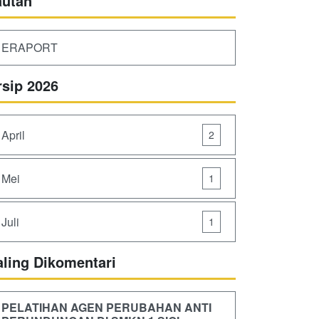
autan
ERAPORT
rsip 2026
April
2
Mei
1
Juli
1
aling Dikomentari
PELATIHAN AGEN PERUBAHAN ANTI