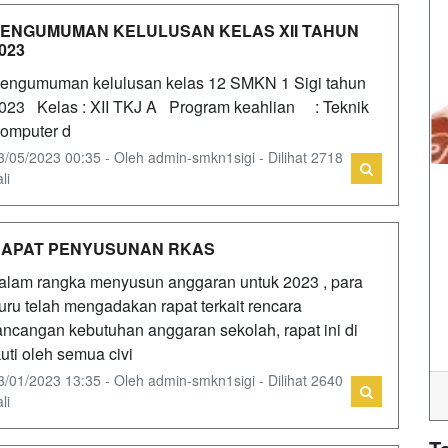
ENGUMUMAN KELULUSAN KELAS XII TAHUN
023
engumuman kelulusan kelas 12 SMKN 1 Sigi tahun
023 Kelas : XII TKJ A Program keahlian : Teknik
omputer d
3/05/2023 00:35 - Oleh admin-smkn1sigi - Dilihat 2718
li
RAPAT PENYUSUNAN RKAS
alam rangka menyusun anggaran untuk 2023 , para
uru telah mengadakan rapat terkait rencara
ancangan kebutuhan anggaran sekolah, rapat ini di
kuti oleh semua civi
3/01/2023 13:35 - Oleh admin-smkn1sigi - Dilihat 2640
li