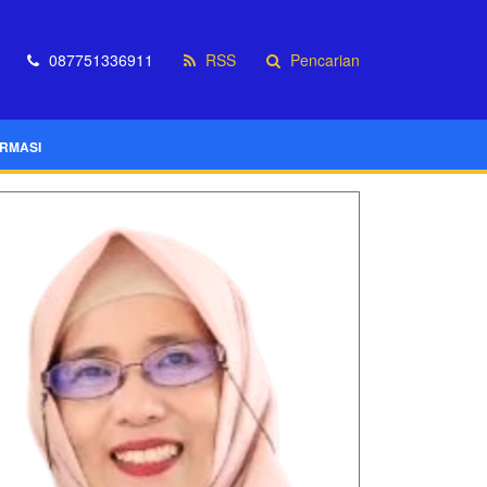
087751336911
RSS
Pencarian
ORMASI