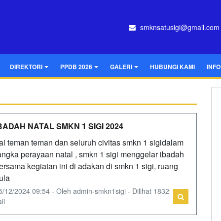
smknsatusigi@gmail.com
DIREKTORI
PPDB 2026
GALERI
HUBUNGI KAMI
INF
BADAH NATAL SMKN 1 SIGI 2024
ai teman teman dan seluruh civitas smkn 1 sigidalam
angka perayaan natal , smkn 1 sigi menggelar ibadah
ersama kegiatan ini di adakan di smkn 1 sigi, ruang
ula
5/12/2024 09:54 - Oleh admin-smkn1sigi - Dilihat 1832
li