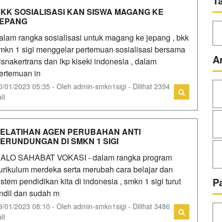
T
KK SOSIALISASI KAN SISWA MAGANG KE
JEPANG
alam rangka sosialisasi untuk magang ke jepang , bkk
mkn 1 sigi menggelar pertemuan sosialisasi bersama
A
isnakertrans dan lkp kiseki indonesia , dalam
ertemuan in
0/01/2023 05:35 - Oleh admin-smkn1sigi - Dilihat 2394
li
ELATIHAN AGEN PERUBAHAN ANTI
ERUNDUNGAN DI SMKN 1 SIGI
ALO SAHABAT VOKASI - dalam rangka program
urikulum merdeka serta merubah cara belajar dan
P
istem pendidikan kita di indonesia , smkn 1 sigi turut
ndil dan sudah m
9/01/2023 08:10 - Oleh admin-smkn1sigi - Dilihat 3486
li