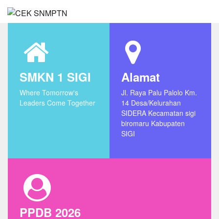
SMKN 1 SIGI
Alamat
Where Tomorrow's
Jl. Raya Palu Palolo Km.
Leaders Come Together
14 Desa/Kelurahan
SIDERA Kecamatan sigi
biromaru Kabupaten
SIGI
PPDB 2026