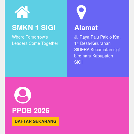
SMKN 1 SIGI
Alamat
Where Tomorrow's
Jl. Raya Palu Palolo Km.
Leaders Come Together
14 Desa/Kelurahan
SIDERA Kecamatan sigi
biromaru Kabupaten
SIGI
PPDB 2026
DAFTAR SEKARANG