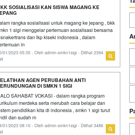
T
KK SOSIALISASI KAN SISWA MAGANG KE
JEPANG
alam rangka sosialisasi untuk magang ke jepang , bkk
mkn 1 sigi menggelar pertemuan sosialisasi bersama
A
isnakertrans dan lkp kiseki indonesia , dalam
ertemuan in
0/01/2023 05:35 - Oleh admin-smkn1sigi - Dilihat 2394
li
ELATIHAN AGEN PERUBAHAN ANTI
ERUNDUNGAN DI SMKN 1 SIGI
ALO SAHABAT VOKASI - dalam rangka program
urikulum merdeka serta merubah cara belajar dan
P
istem pendidikan kita di indonesia , smkn 1 sigi turut
ndil dan sudah m
9/01/2023 08:10 - Oleh admin-smkn1sigi - Dilihat 3486
li