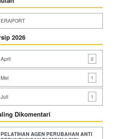
autan
ERAPORT
rsip 2026
April
2
Mei
1
Juli
1
aling Dikomentari
PELATIHAN AGEN PERUBAHAN ANTI