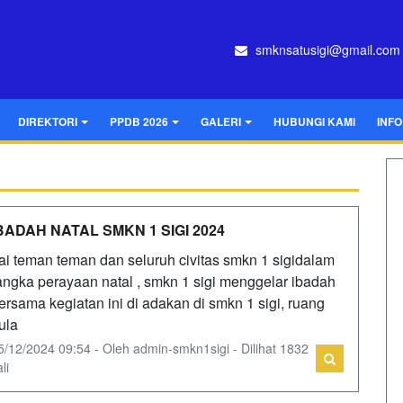
smknsatusigi@gmail.com
DIREKTORI
PPDB 2026
GALERI
HUBUNGI KAMI
INF
BADAH NATAL SMKN 1 SIGI 2024
ai teman teman dan seluruh civitas smkn 1 sigidalam
angka perayaan natal , smkn 1 sigi menggelar ibadah
ersama kegiatan ini di adakan di smkn 1 sigi, ruang
ula
5/12/2024 09:54 - Oleh admin-smkn1sigi - Dilihat 1832
li