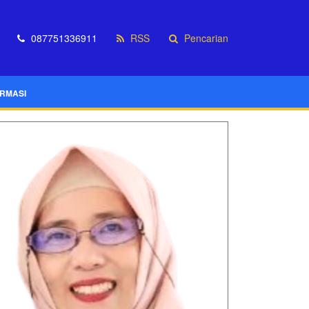
087751336911
RSS
Pencarian
ORMASI