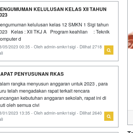
ENGUMUMAN KELULUSAN KELAS XII TAHUN
023
engumuman kelulusan kelas 12 SMKN 1 Sigi tahun
023 Kelas : XII TKJ A Program keahlian : Teknik
omputer d
3/05/2023 00:35 - Oleh admin-smkn1sigi - Dilihat 2718
li
RAPAT PENYUSUNAN RKAS
alam rangka menyusun anggaran untuk 2023 , para
uru telah mengadakan rapat terkait rencara
ancangan kebutuhan anggaran sekolah, rapat ini di
kuti oleh semua civi
3/01/2023 13:35 - Oleh admin-smkn1sigi - Dilihat 2640
li